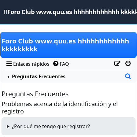
Foro Club www.quu.es hhhhhhhhhhhh kkkk
Obviar
Foro Club www.quu.es hhhhhhhhhhhh
kkkkkkkkk
Enlaces rápidos
FAQ
B
Preguntas Frecuentes
Preguntas Frecuentes
Problemas acerca de la identificación y el
registro
¿Por qué me tengo que registrar?