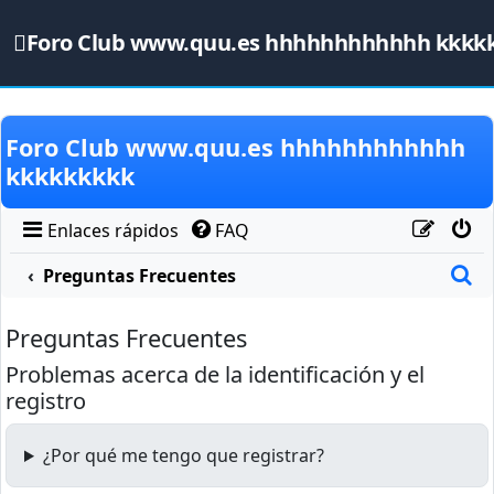
Foro Club www.quu.es hhhhhhhhhhhh kkkk
Obviar
Foro Club www.quu.es hhhhhhhhhhhh
kkkkkkkkk
Enlaces rápidos
FAQ
B
Preguntas Frecuentes
Preguntas Frecuentes
Problemas acerca de la identificación y el
registro
¿Por qué me tengo que registrar?