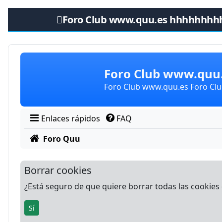
Foro Club www.quu.es hhhhhhhh
Obviar
Foro Club www.qu
Foro Club www.quu.es Foro C
Enlaces rápidos
FAQ
Foro Quu
Borrar cookies
¿Está seguro de que quiere borrar todas las cookies d