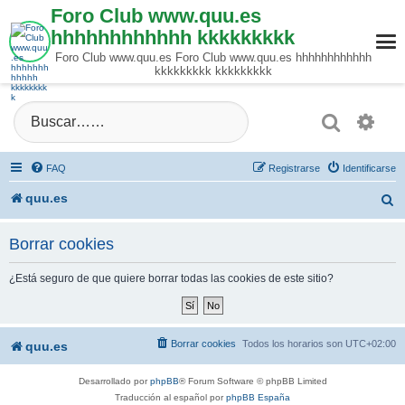
Foro Club www.quu.es
hhhhhhhhhhhh kkkkkkkkk
Foro Club www.quu.es Foro Club www.quu.es hhhhhhhhhhhh
kkkkkkkkk kkkkkkkkk
Buscar
Búsque
FAQ
Registrarse
Identificarse
quu.es
B
u
Borrar cookies
s
¿Está seguro de que quiere borrar todas las cookies de este sitio?
c
a
Borrar cookies
Todos los horarios son
UTC+02:00
quu.es
r
Desarrollado por
phpBB
® Forum Software © phpBB Limited
Traducción al español por
phpBB España