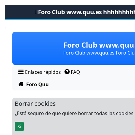
Foro Club www.quu.es hhhhhhhh
Obviar
Foro Club www.qu
Foro Club www.quu.es Foro C
Enlaces rápidos
FAQ
Foro Quu
Borrar cookies
¿Está seguro de que quiere borrar todas las cookies d