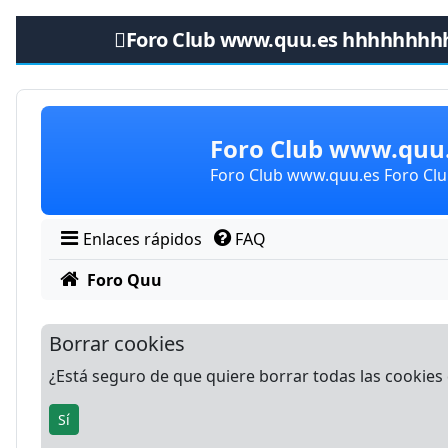
Foro Club www.quu.es hhhhhhhh
Obviar
Foro Club www.qu
Foro Club www.quu.es Foro C
Enlaces rápidos
FAQ
Foro Quu
Borrar cookies
¿Está seguro de que quiere borrar todas las cookies d