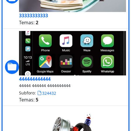
33333333333
Temas:
2
444444444444
44444 444444 4444444444
Subforo:
324432
Temas:
5