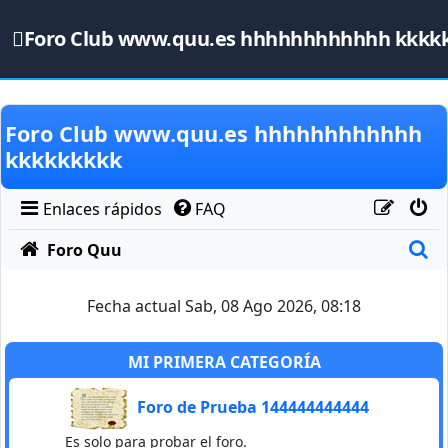
Foro Club www.quu.es hhhhhhhhhhhh kkkk
Obviar
Foro Club www.quu.es hhhhhhhhhhhh
kkkkkkkkk
Enlaces rápidos
FAQ
B
Foro Quu
Fecha actual Sab, 08 Ago 2026, 08:18
MI PRIMERA CATEGORÍA
Foro de Prueba 144444444444
Es solo para probar el foro.