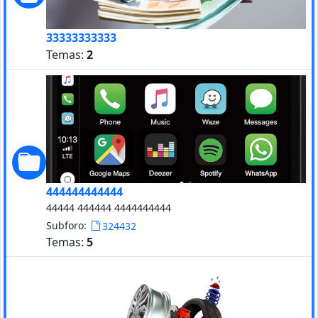
33333333333
Temas:
2
444444444444
44444 444444 4444444444
Subforo:
324432
Temas:
5