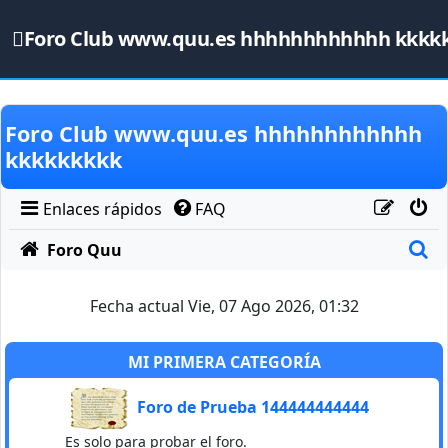
Foro Club www.quu.es hhhhhhhhhhhh kkkk
Obviar
Foro Club www.quu.es hhhhhhhhhhhh
kkkkkkkkk
Enlaces rápidos
FAQ
B
Foro Quu
Fecha actual Vie, 07 Ago 2026, 01:32
MI PRIMERA CATEGORÍA
Foro de Prueba 144444444444
Es solo para probar el foro.