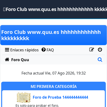
Foro Club www.quu.es hhhhhhhhhhhh kkkk
Obviar
Foro Club www.quu.es hhhhhhhhhhhh
kkkkkkkkk
Enlaces rápidos
FAQ
B
Foro Quu
Fecha actual Vie, 07 Ago 2026, 19:32
MI PRIMERA CATEGORÍA
Foro de Prueba 144444444444
Es solo para probar el foro.