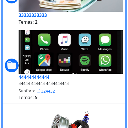
33333333333
Temas:
2
444444444444
44444 444444 4444444444
Subforo:
324432
Temas:
5