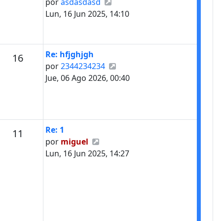
Ver último mensaje
por
asdasdasd
Lun, 16 Jun 2025, 14:10
Último mensaje
Re: hfjghjgh
Mensajes
16
Ver último mensaje
por
2344234234
Jue, 06 Ago 2026, 00:40
Último mensaje
Re: 1
Mensajes
11
Ver último mensaje
por
miguel
Lun, 16 Jun 2025, 14:27