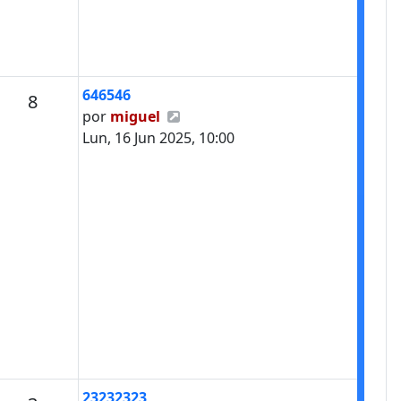
Último mensaje
646546
Mensajes
8
Ver último mensaje
por
miguel
Lun, 16 Jun 2025, 10:00
Último mensaje
23232323