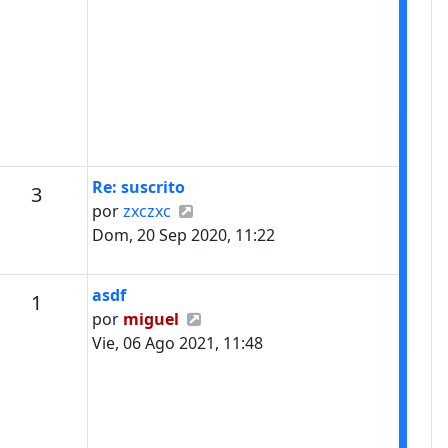
Último mensaje
Re: suscrito
Mensajes
3
Ver último mensaje
por
zxczxc
Dom, 20 Sep 2020, 11:22
Último mensaje
asdf
Mensajes
1
Ver último mensaje
por
miguel
Vie, 06 Ago 2021, 11:48