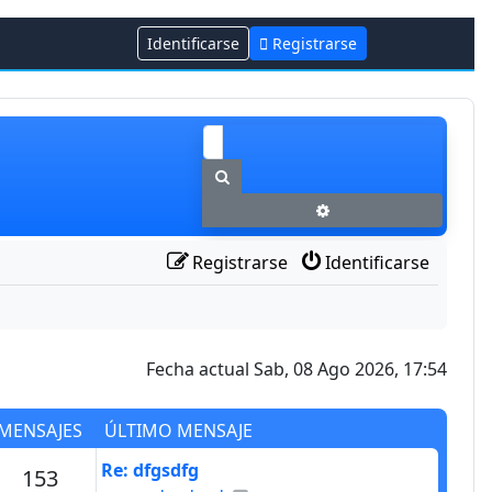
Identificarse
Registrarse
Buscar
Búsqueda avanzada
Registrarse
Identificarse
Fecha actual Sab, 08 Ago 2026, 17:54
MENSAJES
ÚLTIMO MENSAJE
Último mensaje
Re: dfgsdfg
s
Mensajes
153