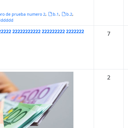
,
,
,
oro de prueba numero 2
b.1
b.2
dddddd
22222 22222222222 222222222 2222222
Temas
7
Temas
2