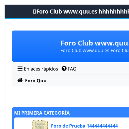
Foro Club www.quu.es hhhhhhhh
Obviar
Foro Club www.qu
Foro Club www.quu.es Foro C
Enlaces rápidos
FAQ
Foro Quu
MI PRIMERA CATEGORÍA
Foro de Prueba 144444444444