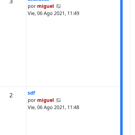
Mensajes
3
Ver último mensaje
por
miguel
Vie, 06 Ago 2021, 11:49
Último mensaje
sdf
Mensajes
2
Ver último mensaje
por
miguel
Vie, 06 Ago 2021, 11:48