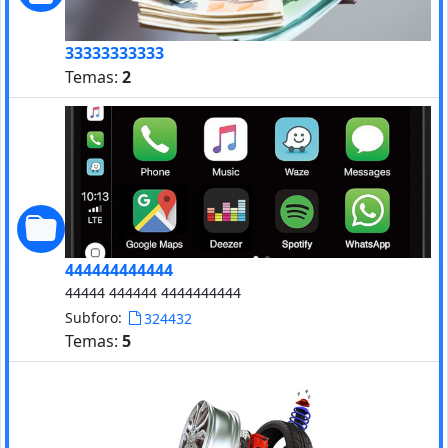
33333333333
Temas:
2
444444444444
44444 444444 4444444444
Subforo:
324432
Temas:
5