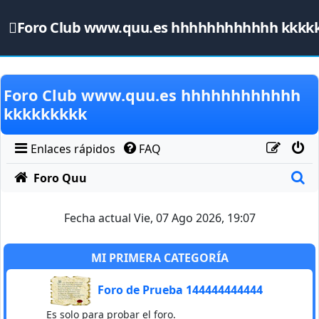
Foro Club www.quu.es hhhhhhhhhhhh kkkk
Obviar
Foro Club www.quu.es hhhhhhhhhhhh
kkkkkkkkk
Enlaces rápidos
FAQ
B
Foro Quu
Fecha actual Vie, 07 Ago 2026, 19:07
MI PRIMERA CATEGORÍA
Foro de Prueba 144444444444
Es solo para probar el foro.