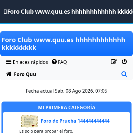
Foro Club www.quu.es hhhhhhhhhhhh kkkk
Obviar
Foro Club www.quu.es hhhhhhhhhhhh
kkkkkkkkk
Enlaces rápidos
FAQ
B
Foro Quu
Fecha actual Sab, 08 Ago 2026, 07:05
MI PRIMERA CATEGORÍA
Foro de Prueba 144444444444
Es solo para probar el foro.