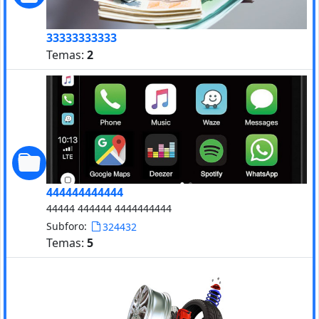
33333333333
Temas:
2
444444444444
44444 444444 4444444444
Subforo:
324432
Temas:
5