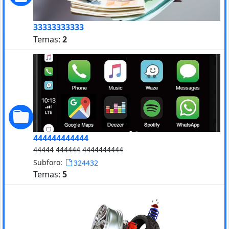
33333333333
Temas:
2
444444444444
44444 444444 4444444444
Subforo:
324432
Temas:
5