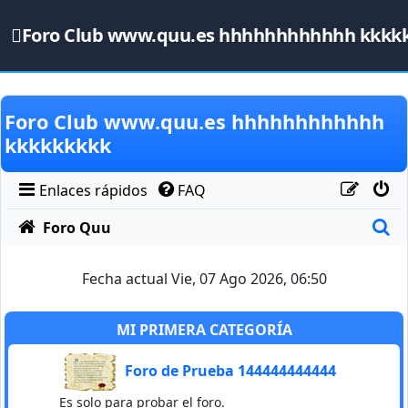
Foro Club www.quu.es hhhhhhhhhhhh kkkk
Obviar
Foro Club www.quu.es hhhhhhhhhhhh
kkkkkkkkk
Enlaces rápidos
FAQ
B
Foro Quu
Fecha actual Vie, 07 Ago 2026, 06:50
MI PRIMERA CATEGORÍA
Foro de Prueba 144444444444
Es solo para probar el foro.