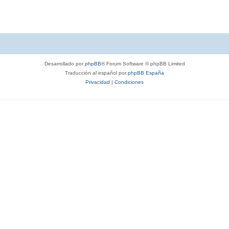
p
u
e
s
Desarrollado por
phpBB
® Forum Software © phpBB Limited
t
Traducción al español por
phpBB España
a
Privacidad
|
Condiciones
s