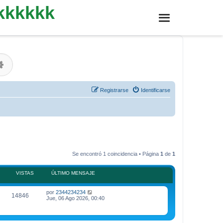
kkkkkk
r
Búsqueda avanzada
Registrarse
Identificarse
Se encontró 1 coincidencia • Página
1
de
1
VISTAS
ÚLTIMO MENSAJE
Ú
por
2344234234
V
14846
l
Jue, 06 Ago 2026, 00:40
t
i
i
m
s
o