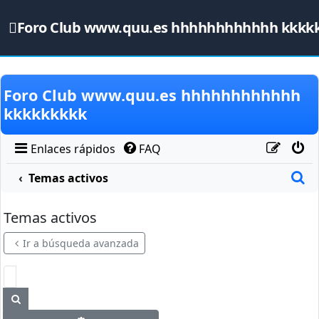
Foro Club www.quu.es hhhhhhhhhhhh kkkk
Obviar
Foro Club www.quu.es hhhhhhhhhhhh
kkkkkkkkk
Enlaces rápidos
FAQ
B
Temas activos
Temas activos
Ir a búsqueda avanzada
Buscar