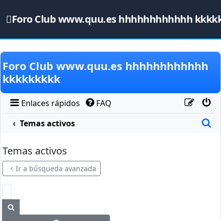
Foro Club www.quu.es hhhhhhhhhhhh kkkk
Obviar
Foro Club www.quu.es hhhhhhhhhhhh
kkkkkkkkk
Enlaces rápidos
FAQ
B
Temas activos
Temas activos
Ir a búsqueda avanzada
Buscar