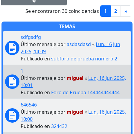
Búsqueda avanzada
Se encontraron 30 coincidencias
1
2
»
TEMAS
sdfgsdfg
Último mensaje por
asdasdasd
«
Lun, 16 Jun
2025, 14:09
Publicado en
subforo de prueba numero 2
1
Último mensaje por
miguel
«
Lun, 16 Jun 2025,
10:01
Publicado en
Foro de Prueba 144444444444
646546
Último mensaje por
miguel
«
Lun, 16 Jun 2025,
10:00
Publicado en
324432