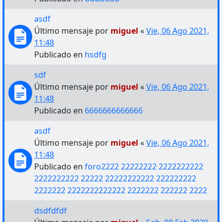
asdf
Último mensaje por
miguel
«
Vie, 06 Ago 2021,
11:48
Publicado en
hsdfg
sdf
Último mensaje por
miguel
«
Vie, 06 Ago 2021,
11:48
Publicado en
6666666666666
asdf
Último mensaje por
miguel
«
Vie, 06 Ago 2021,
11:48
Publicado en
foro2222 22222222 2222222222
2222222222 22222 22222222222 222222222
2222222 2222222222222 2222222 222222 2222
dsdfdfdf