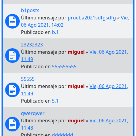
b1posts
Último mensaje por
prueba2021sdfgsdfg
«
Vie,
06 Ago 2021, 14:02
Publicado en
b.1
23232323
Último mensaje por
miguel
«
Vie, 06 Ago 2021,
11:49
Publicado en
555555555
55555
Último mensaje por
miguel
«
Vie, 06 Ago 2021,
11:49
Publicado en
5.1
qwerqwer
Último mensaje por
miguel
«
Vie, 06 Ago 2021,
11:48
Publicado en
ddddddd