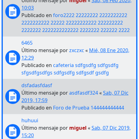
Último mensaje por
miguel
«
Sab, 08 Feb 2020,
10:03
Publicado en
foro2222 22222222 2222222222
2222222222 22222 22222222222 222222222
2222222 2222222222222 2222222 222222 2222
6465
Último mensaje por
zxczxc
«
Mié, 08 Ene 2020,
12:29
Publicado en
cafeteria sdfgsdfg sdfgsdfg
sfgsdfgsdfgs sdfgsdfg sdfgsdf gsdfg
dsfadasfdasf
Último mensaje por
asdfasdf324
«
Sab, 07 Dic
2019, 17:59
Publicado en
Foro de Prueba 144444444444
huhuui
Último mensaje por
miguel
«
Sab, 07 Dic 2019,
15:20