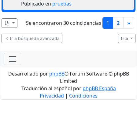
Publicado en
pruebas
Se encontraron 30 coincidencias
1
2
»
Ir a búsqueda avanzada
Ir a
Desarrollado por
phpBB
® Forum Software © phpBB
Limited
Traducción al español por
phpBB España
Privacidad
|
Condiciones