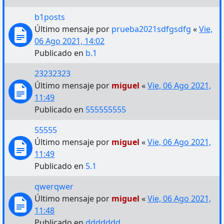
b1posts
Último mensaje por
prueba2021sdfgsdfg
«
Vie,
06 Ago 2021, 14:02
Publicado en
b.1
23232323
Último mensaje por
miguel
«
Vie, 06 Ago 2021,
11:49
Publicado en
555555555
55555
Último mensaje por
miguel
«
Vie, 06 Ago 2021,
11:49
Publicado en
5.1
qwerqwer
Último mensaje por
miguel
«
Vie, 06 Ago 2021,
11:48
Publicado en
ddddddd