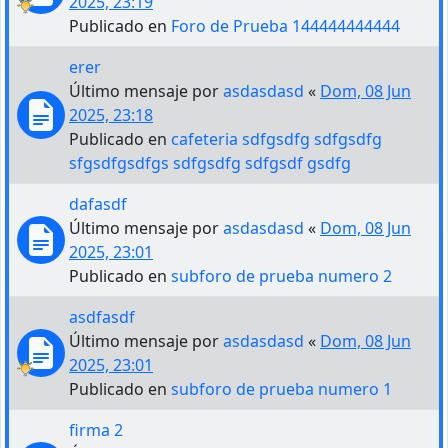
2025, 23:19
Publicado en
Foro de Prueba 144444444444
erer
Último mensaje por
asdasdasd
«
Dom, 08 Jun
2025, 23:18
Publicado en
cafeteria sdfgsdfg sdfgsdfg
sfgsdfgsdfgs sdfgsdfg sdfgsdf gsdfg
dafasdf
Último mensaje por
asdasdasd
«
Dom, 08 Jun
2025, 23:01
Publicado en
subforo de prueba numero 2
asdfasdf
Último mensaje por
asdasdasd
«
Dom, 08 Jun
2025, 23:01
Publicado en
subforo de prueba numero 1
firma 2