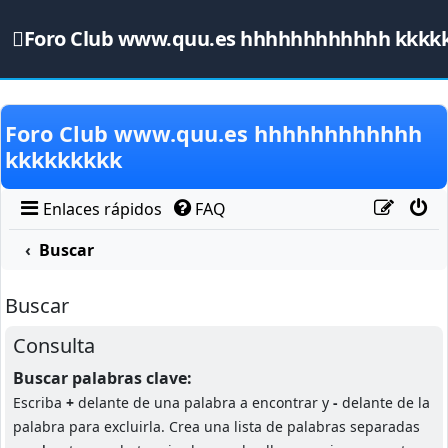
Foro Club www.quu.es hhhhhhhhhhhh kkkk
Obviar
Foro Club www.quu.es hhhhhhhhhhhh
kkkkkkkkk
Enlaces rápidos
FAQ
Buscar
Buscar
Consulta
Buscar palabras clave:
Escriba
+
delante de una palabra a encontrar y
-
delante de la
palabra para excluirla. Crea una lista de palabras separadas