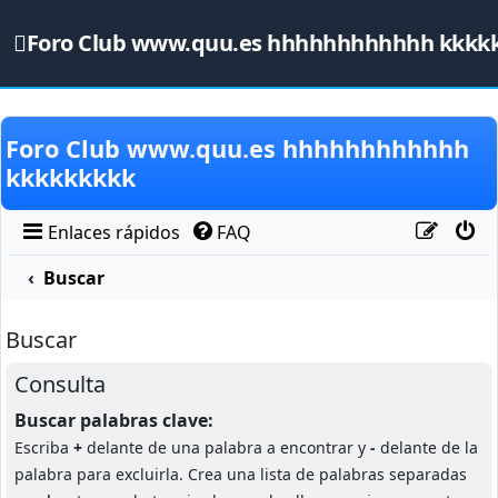
Foro Club www.quu.es hhhhhhhhhhhh kkkk
Obviar
Foro Club www.quu.es hhhhhhhhhhhh
kkkkkkkkk
Enlaces rápidos
FAQ
Buscar
Buscar
Consulta
Buscar palabras clave:
Escriba
+
delante de una palabra a encontrar y
-
delante de la
palabra para excluirla. Crea una lista de palabras separadas