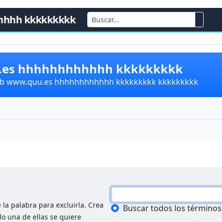
hhhh kkkkkkkkk
u.es hhhhhhhhhhhh kkkkkkkkk
lub www.quu.es hhhhhhhhhhhh kkkkkkkkk kkkkkkkkk
 la palabra para excluirla. Crea
Buscar todos los términos
lo una de ellas se quiere