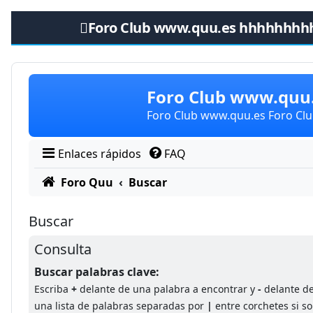
Foro Club www.quu.es hhhhhhhh
Obviar
Foro Club www.qu
Foro Club www.quu.es Foro C
Enlaces rápidos
FAQ
Foro Quu
Buscar
Buscar
Consulta
Buscar palabras clave:
Escriba
+
delante de una palabra a encontrar y
-
delante de
una lista de palabras separadas por
|
entre corchetes si so