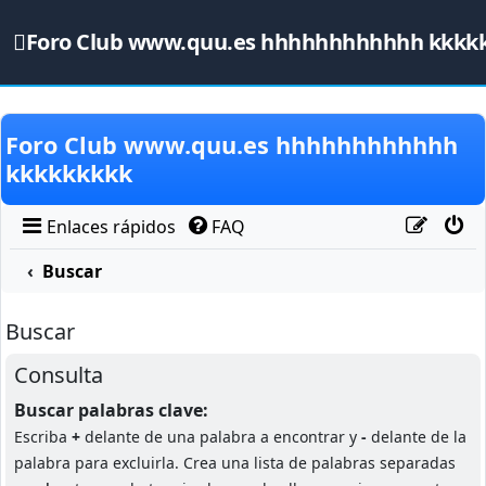
Foro Club www.quu.es hhhhhhhhhhhh kkkk
Obviar
Foro Club www.quu.es hhhhhhhhhhhh
kkkkkkkkk
Enlaces rápidos
FAQ
Buscar
Buscar
Consulta
Buscar palabras clave:
Escriba
+
delante de una palabra a encontrar y
-
delante de la
palabra para excluirla. Crea una lista de palabras separadas