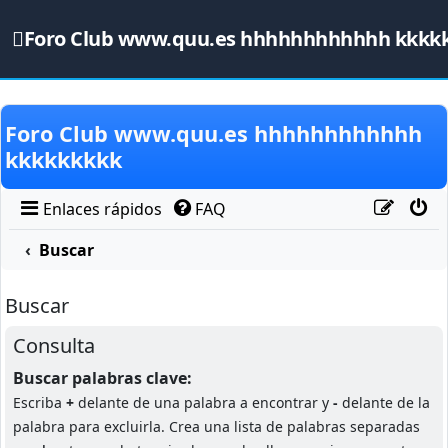
Foro Club www.quu.es hhhhhhhhhhhh kkkk
Obviar
Foro Club www.quu.es hhhhhhhhhhhh
kkkkkkkkk
Enlaces rápidos
FAQ
Buscar
Buscar
Consulta
Buscar palabras clave:
Escriba
+
delante de una palabra a encontrar y
-
delante de la
palabra para excluirla. Crea una lista de palabras separadas