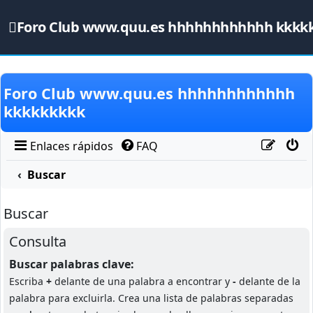
Foro Club www.quu.es hhhhhhhhhhhh kkkk
Obviar
Foro Club www.quu.es hhhhhhhhhhhh
kkkkkkkkk
Enlaces rápidos
FAQ
Buscar
Buscar
Consulta
Buscar palabras clave:
Escriba
+
delante de una palabra a encontrar y
-
delante de la
palabra para excluirla. Crea una lista de palabras separadas