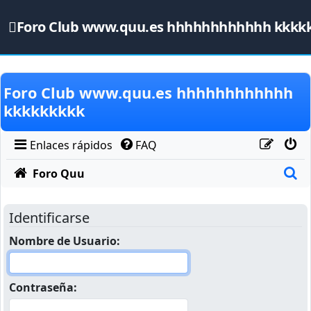
Foro Club www.quu.es hhhhhhhhhhhh kkkk
Obviar
Foro Club www.quu.es hhhhhhhhhhhh
kkkkkkkkk
Enlaces rápidos
FAQ
B
Foro Quu
Identificarse
Nombre de Usuario:
Contraseña: