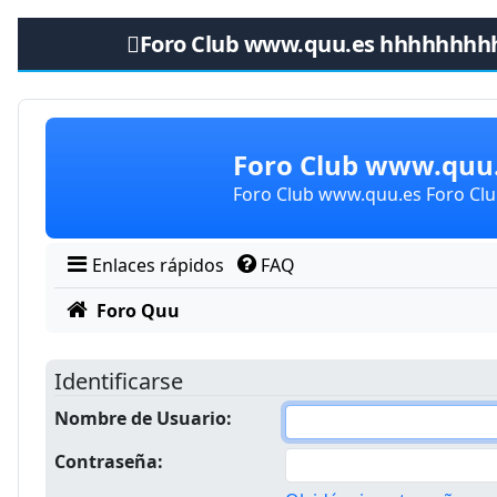
Foro Club www.quu.es hhhhhhhh
Obviar
Foro Club www.qu
Foro Club www.quu.es Foro C
Enlaces rápidos
FAQ
Foro Quu
Identificarse
Nombre de Usuario:
Contraseña: