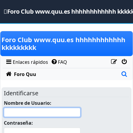
Foro Club www.quu.es hhhhhhhhhhhh kkkk
Obviar
Foro Club www.quu.es hhhhhhhhhhhh
kkkkkkkkk
Enlaces rápidos
FAQ
B
Foro Quu
Identificarse
Nombre de Usuario:
Contraseña: