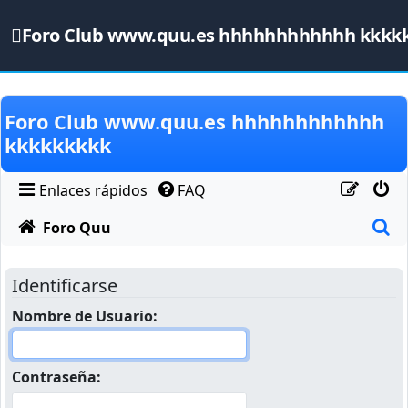
Foro Club www.quu.es hhhhhhhhhhhh kkkk
Obviar
Foro Club www.quu.es hhhhhhhhhhhh
kkkkkkkkk
Enlaces rápidos
FAQ
B
Foro Quu
Identificarse
Nombre de Usuario:
Contraseña: