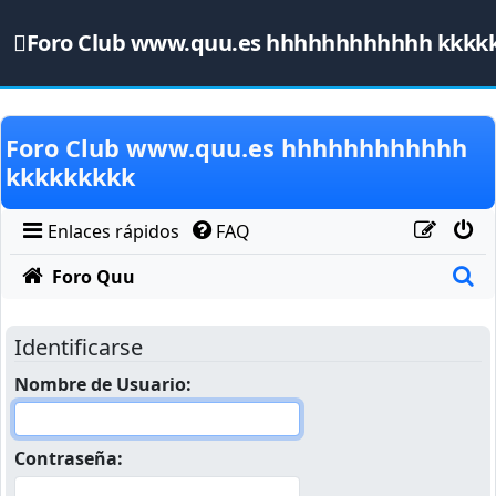
Foro Club www.quu.es hhhhhhhhhhhh kkkk
Obviar
Foro Club www.quu.es hhhhhhhhhhhh
kkkkkkkkk
Enlaces rápidos
FAQ
B
Foro Quu
Identificarse
Nombre de Usuario:
Contraseña: