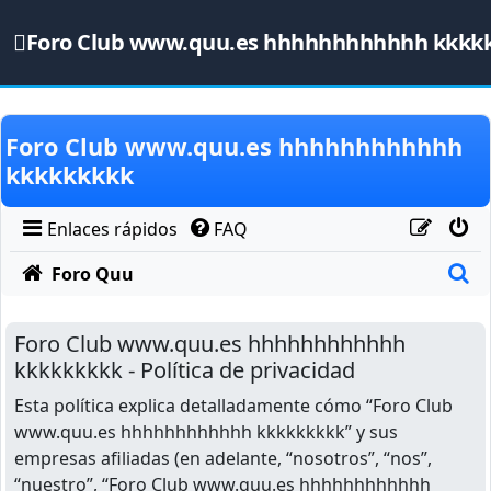
Foro Club www.quu.es hhhhhhhhhhhh kkkk
Obviar
Foro Club www.quu.es hhhhhhhhhhhh
kkkkkkkkk
Enlaces rápidos
FAQ
B
Foro Quu
Foro Club www.quu.es hhhhhhhhhhhh
kkkkkkkkk - Política de privacidad
Esta política explica detalladamente cómo “Foro Club
www.quu.es hhhhhhhhhhhh kkkkkkkkk” y sus
empresas afiliadas (en adelante, “nosotros”, “nos”,
“nuestro”, “Foro Club www.quu.es hhhhhhhhhhhh