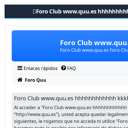
Foro Club www.quu.es hhhhhhhh
Obviar
Foro Club www.qu
Foro Club www.quu.es Foro C
Enlaces rápidos
FAQ
Foro Quu
Foro Club www.quu.es hhhhhhhhhhhh kkkk
Al acceder a “Foro Club www.quu.es hhhhhhhhhhhh k
“http://www.quu.es”), usted acepta quedar legalment
siguientes, le rogamos que no acceda ni utilice “