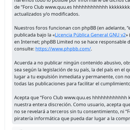
haremos todo lo posible por informarle de dichos c
de “Foro Club www.quu.es hhhhhhhhhhhh kkkkkkkkk” 
actualizados y/o modificados.
Nuestros foros funcionan con phpBB (en adelante, “e
publicada bajo la «
Licencia Pública General GNU v2
»
en Internet; phpBB Limited no se hace responsable d
consulte:
https://www.phpbb.com/
.
Acuerda a no publicar ningún contenido abusivo, obsc
sea según la legislación de su país, la del país en 
lugar a tu expulsión inmediata y permanente, con noti
todas las publicaciones para facilitar el cumplimient
Acepta que “Foro Club www.quu.es hhhhhhhhhhhh kkkk
nuestra entera discreción. Como usuario, acepta qu
no se revelará a terceros sin tu consentimiento, n
piratería informática que pueda dar lugar a la comp