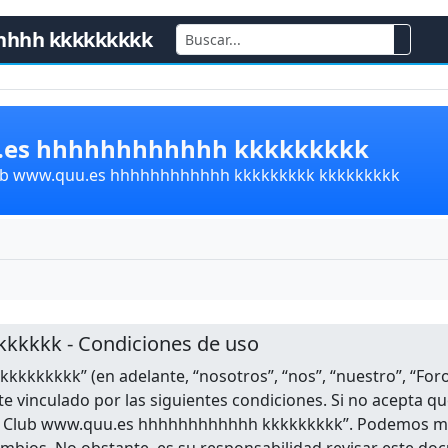
hhhh kkkkkkkkk
u.es hhhhhhhhhhhh kkkkkkkkk
lub www.quu.es hhhhhhhhhhhh kkkkkkkkk kkkkkkkkk
kkkkk - Condiciones de uso
kkkkkkkk” (en adelante, “nosotros”, “nos”, “nuestro”, “
e vinculado por las siguientes condiciones. Si no acepta q
Foro Club www.quu.es hhhhhhhhhhhh kkkkkkkkk”. Podemos m