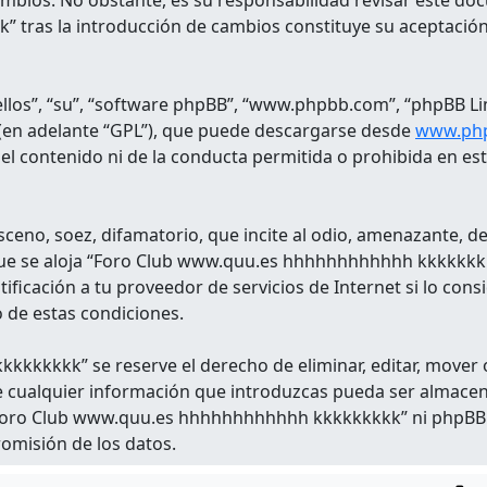
ambios. No obstante, es su responsabilidad revisar este d
tras la introducción de cambios constituye su aceptación
llos”, “su”, “software phpBB”, “www.phpbb.com”, “phpBB Li
 (en adelante “GPL”), que puede descargarse desde
www.ph
el contenido ni de la conducta permitida o prohibida en es
eno, soez, difamatorio, que incite al odio, amenazante, de 
el que se aloja “Foro Club www.quu.es hhhhhhhhhhhh kkkkkkk
ficación a tu proveedor de servicios de Internet si lo cons
o de estas condiciones.
kkkkk” se reserve el derecho de eliminar, editar, mover 
e cualquier información que introduzcas pueda ser almace
i “Foro Club www.quu.es hhhhhhhhhhhh kkkkkkkkk” ni phpBB
romisión de los datos.