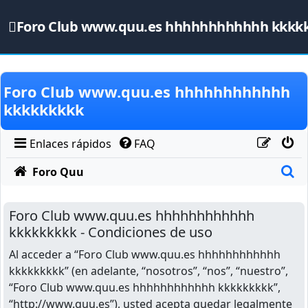
Foro Club www.quu.es hhhhhhhhhhhh kkkk
Obviar
Foro Club www.quu.es hhhhhhhhhhhh
kkkkkkkkk
Enlaces rápidos
FAQ
B
Foro Quu
Foro Club www.quu.es hhhhhhhhhhhh
kkkkkkkkk - Condiciones de uso
Al acceder a “Foro Club www.quu.es hhhhhhhhhhhh
kkkkkkkkk” (en adelante, “nosotros”, “nos”, “nuestro”,
“Foro Club www.quu.es hhhhhhhhhhhh kkkkkkkkk”,
“http://www.quu.es”), usted acepta quedar legalmente