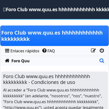
Foro Club www.quu.es hhhhhhhhhhhh kkkk
Obviar
Foro Club www.quu.es hhhhhhhhhhhh
kkkkkkkkk
Enlaces rápidos
FAQ
B
Foro Quu
Foro Club www.quu.es hhhhhhhhhhhh
kkkkkkkkk - Condiciones de uso
Al acceder a “Foro Club www.quu.es hhhhhhhhhhhh
kkkkkkkkk” (en adelante, “nosotros”, “nos”, “nuestro”,
“Foro Club www.quu.es hhhhhhhhhhhh kkkkkkkkk”,
“http://www.quu.es”), usted acepta quedar legalmente