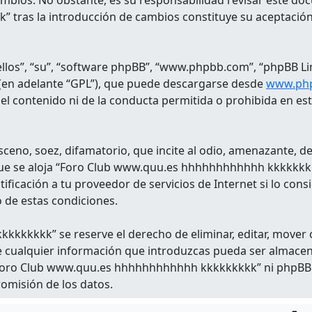
ambios. No obstante, es su responsabilidad revisar este d
tras la introducción de cambios constituye su aceptación
llos”, “su”, “software phpBB”, “www.phpbb.com”, “phpBB Li
 (en adelante “GPL”), que puede descargarse desde
www.ph
el contenido ni de la conducta permitida o prohibida en es
eno, soez, difamatorio, que incite al odio, amenazante, de 
el que se aloja “Foro Club www.quu.es hhhhhhhhhhhh kkkkkkk
ficación a tu proveedor de servicios de Internet si lo cons
o de estas condiciones.
kkkkk” se reserve el derecho de eliminar, editar, mover 
e cualquier información que introduzcas pueda ser almace
i “Foro Club www.quu.es hhhhhhhhhhhh kkkkkkkkk” ni phpBB
romisión de los datos.