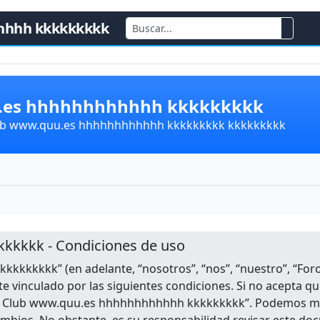
hhhh kkkkkkkkk
u.es hhhhhhhhhhhh kkkkkkkkk
lub www.quu.es hhhhhhhhhhhh kkkkkkkkk kkkkkkkkk
kkkkk - Condiciones de uso
kkkkkkkk” (en adelante, “nosotros”, “nos”, “nuestro”, “
e vinculado por las siguientes condiciones. Si no acepta q
Foro Club www.quu.es hhhhhhhhhhhh kkkkkkkkk”. Podemos m