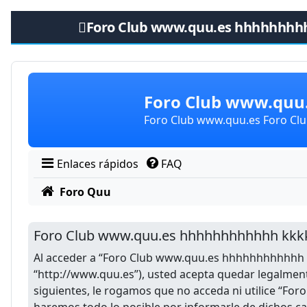
Foro Club www.quu.es hhhhhhhh
Obviar
Foro Club www.qu
Foro Club www.quu.es Foro C
Enlaces rápidos
FAQ
Foro Quu
Foro Club www.quu.es hhhhhhhhhhhh kkkk
Al acceder a “Foro Club www.quu.es hhhhhhhhhhhh k
“http://www.quu.es”), usted acepta quedar legalment
siguientes, le rogamos que no acceda ni utilice “