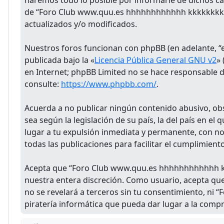
haremos todo lo posible por informarle de dichos c
de “Foro Club www.quu.es hhhhhhhhhhhh kkkkkkkkk” 
actualizados y/o modificados.
Nuestros foros funcionan con phpBB (en adelante, “e
publicada bajo la «
Licencia Pública General GNU v2
»
en Internet; phpBB Limited no se hace responsable d
consulte:
https://www.phpbb.com/
.
Acuerda a no publicar ningún contenido abusivo, obsc
sea según la legislación de su país, la del país en 
lugar a tu expulsión inmediata y permanente, con noti
todas las publicaciones para facilitar el cumplimient
Acepta que “Foro Club www.quu.es hhhhhhhhhhhh kkkk
nuestra entera discreción. Como usuario, acepta qu
no se revelará a terceros sin tu consentimiento, n
piratería informática que pueda dar lugar a la comp