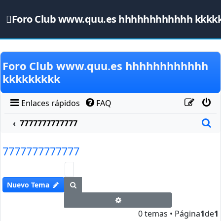
Foro Club www.quu.es hhhhhhhhhhhh kkkk
Obviar
Foro Club www.quu.es hhhhhhhhhhhh
kkkkkkkkk
Enlaces rápidos
FAQ
B
7777777777777
7777777777777
Buscar
Nuevo Tema
Búsqueda avanzada
0 temas • Página
1
de
1