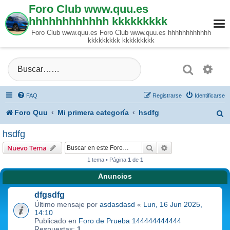
Foro Club www.quu.es
hhhhhhhhhhhh kkkkkkkkk
Foro Club www.quu.es Foro Club www.quu.es hhhhhhhhhhhh
kkkkkkkkk kkkkkkkkk
Buscar
Búsque
FAQ
Registrarse
Identificarse
Foro Quu
Mi primera categoría
hsdfg
B
u
hsdfg
s
Buscar
Búsqueda avanzad
Nuevo Tema
1 tema • Página
1
de
1
c
Anuncios
a
dfgsdfg
r
Último mensaje por
asdasdasd
«
Lun, 16 Jun 2025,
14:10
Publicado en
Foro de Prueba 144444444444
Respuestas:
1