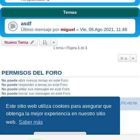
Temas
asdf
Último mensaje por
miguel
«
Vie, 06 Ago 2021, 11:48
Nuevo Tema
1 tema • Página
1
de
1
Ir a
PERMISOS DEL FORO
No puede
abrir nuevos temas en este Foro
No puede
responder a temas en este Foro
No puede
editar sus mensajes en este Foro
No puede
borrar sus mensajes en este Foro
Borrar cookies
Todos los horarios son
UTC+02:00
Foro Quu
Este sitio web utiliza cookies para asegurar que
obtenga la mejor experiencia en nuestro sitio
Desarrollado por
phpBB
® Forum Software © phpBB Limited
web.
Saber más
Traducción al español por
phpBB España
Privacidad
|
Condiciones
¡Lo entiendo!