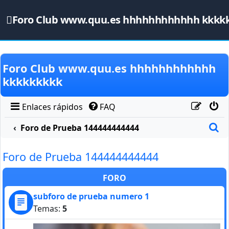
Foro Club www.quu.es hhhhhhhhhhhh kkkk
Obviar
Foro Club www.quu.es hhhhhhhhhhhh
kkkkkkkkk
Enlaces rápidos
FAQ
B
Foro de Prueba 144444444444
Foro de Prueba 144444444444
FORO
subforo de prueba numero 1
Temas:
5