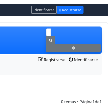
Identificarse
Registrarse
Buscar
Búsqueda avanzada
Registrarse
Identificarse
0 temas • Página
1
de
1