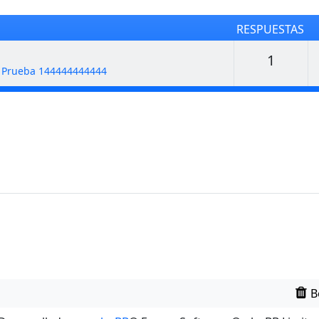
RESPUESTAS
Respu
1
e Prueba 144444444444
B