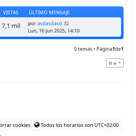
VISTAS
ÚLTIMO MENSAJE
Último mensaje
por
asdasdasd
estas
Vistas
7,1 mil
Lun, 16 Jun 2025, 14:10
0 temas • Página
1
de
1
Ir a
orrar cookies
Todos los horarios son
UTC+02:00