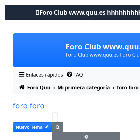
Foro Club www.quu.es hhhhhhhh
Obviar
Foro Club www.qu
Foro Club www.quu.es Foro C
Enlaces rápidos
FAQ
Foro Quu
Mi primera categoría
foro foro
foro foro
Buscar
Nuevo Tema
Búsqueda avanzada