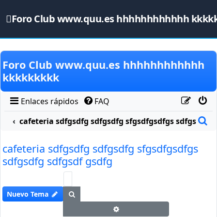
Foro Club www.quu.es hhhhhhhhhhhh kkkk
Obviar
Foro Club www.quu.es hhhhhhhhhhhh
kkkkkkkkk
Enlaces rápidos
FAQ
B
cafeteria sdfgsdfg sdfgsdfg sfgsdfgsdfgs sdfgsdfg s
cafeteria sdfgsdfg sdfgsdfg sfgsdfgsdfgs
sdfgsdfg sdfgsdf gsdfg
Buscar
Nuevo Tema
Búsqueda avanzada