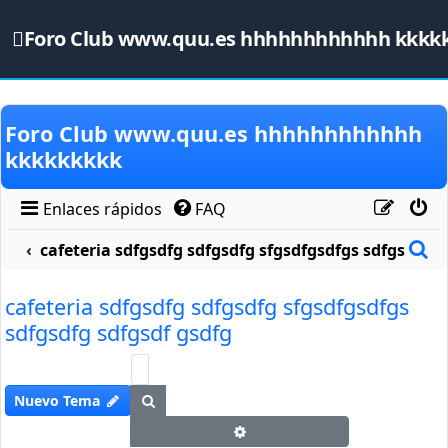
Foro Club www.quu.es hhhhhhhhhhhh kkkk
Obviar
Foro Club www.quu.es hhhhhhhhhhhh
kkkkkkkkk
Enlaces rápidos
FAQ
B
cafeteria sdfgsdfg sdfgsdfg sfgsdfgsdfgs sdfgsdfg s
cafeteria sdfgsdfg sdfgsdfg sfgsdfgsdfgs
sdfgsdfg sdfgsdf gsdfg
Buscar
Nuevo Tema
Búsqueda avanzada