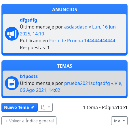
ANUNCIOS
dfgsdfg
Último mensaje por
asdasdasd
«
Lun, 16 Jun
2025, 14:10
Publicado en
Foro de Prueba 144444444444
Respuestas:
1
TEMAS
b1posts
Último mensaje por
prueba2021sdfgsdfg
«
Vie,
06 Ago 2021, 14:02
1 tema • Página
1
de
1
Nuevo Tema
Volver a Índice general
Ir a