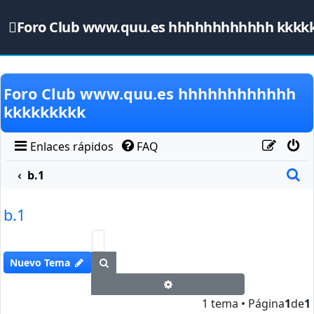
Foro Club www.quu.es hhhhhhhhhhhh kkkk
Obviar
Foro Club www.quu.es hhhhhhhhhhhh
kkkkkkkkk
Enlaces rápidos
FAQ
B
b.1
b.1
Buscar
Nuevo Tema
Búsqueda avanzada
1 tema • Página
1
de
1