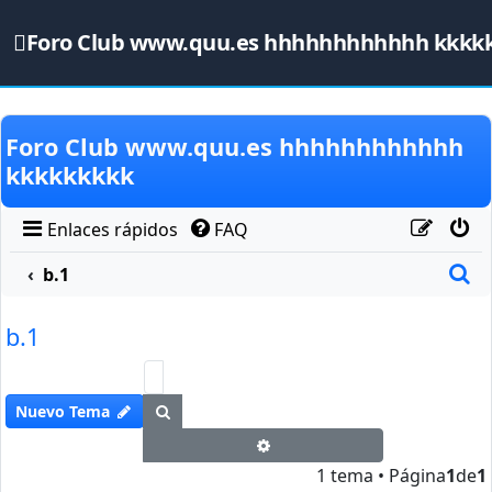
Foro Club www.quu.es hhhhhhhhhhhh kkkk
Obviar
Foro Club www.quu.es hhhhhhhhhhhh
kkkkkkkkk
Enlaces rápidos
FAQ
B
b.1
b.1
Buscar
Nuevo Tema
Búsqueda avanzada
1 tema • Página
1
de
1