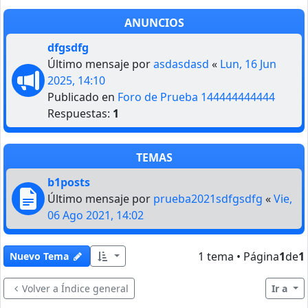
ANUNCIOS
dfgsdfg
Último mensaje por
asdasdasd
«
Lun, 16 Jun
2025, 14:10
Publicado en
Foro de Prueba 144444444444
Respuestas:
1
TEMAS
b1posts
Último mensaje por
prueba2021sdfgsdfg
«
Vie,
06 Ago 2021, 14:02
1 tema • Página
1
de
1
Nuevo Tema
Volver a Índice general
Ir a