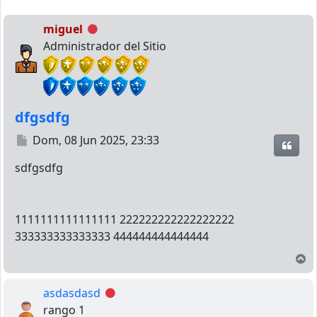
miguel
Desconectado
Administrador del Sitio
dfgsdfg
Mensaje
Dom, 08 Jun 2025, 23:33
Citar
sdfgsdfg
1111111111111111 222222222222222222
333333333333333 444444444444444
A
asdasdasd
Desconectado
rango 1