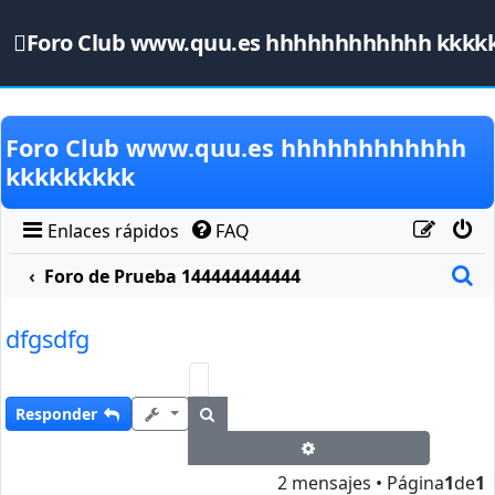
Foro Club www.quu.es hhhhhhhhhhhh kkkk
Obviar
Foro Club www.quu.es hhhhhhhhhhhh
kkkkkkkkk
Enlaces rápidos
FAQ
B
Foro de Prueba 144444444444
dfgsdfg
Buscar
Responder
Búsqueda avanzada
2 mensajes • Página
1
de
1