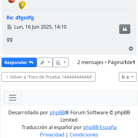
Re: dfgsdfg
Mensaje
Lun, 16 Jun 2025, 14:10
Citar
gg
A
2 mensajes • Página
1
de
1
Responder
Volver a “Foro de Prueba 144444444444”
Ir a
Desarrollado por
phpBB
® Forum Software © phpBB
Limited
Traducción al español por
phpBB España
Privacidad
|
Condiciones