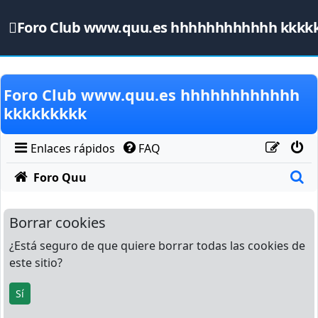
Foro Club www.quu.es hhhhhhhhhhhh kkkk
Obviar
Foro Club www.quu.es hhhhhhhhhhhh
kkkkkkkkk
Enlaces rápidos
FAQ
B
Foro Quu
Borrar cookies
¿Está seguro de que quiere borrar todas las cookies de
este sitio?