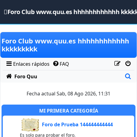
Foro Club www.quu.es hhhhhhhhhhhh kkkk
Obviar
Foro Club www.quu.es hhhhhhhhhhhh
kkkkkkkkk
Enlaces rápidos
FAQ
B
Foro Quu
Fecha actual Sab, 08 Ago 2026, 11:31
MI PRIMERA CATEGORÍA
Foro de Prueba 144444444444
Es solo para probar el foro.