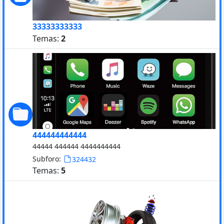
33333333333
Temas:
2
444444444444
44444 444444 4444444444
Subforo:
324432
Temas:
5